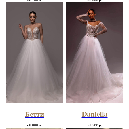
Бетти
Daniella
68 800
р.
58 500
р.