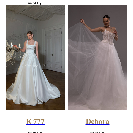
46 500
р.
К 777
Debora
58 900
р.
58 500
р.