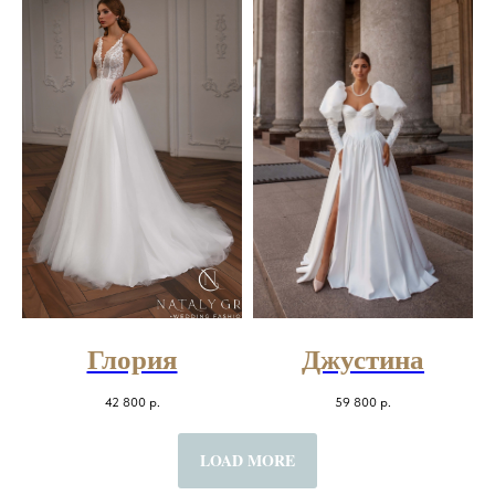
Глория
Джустина
42 800
р.
59 800
р.
LOAD MORE