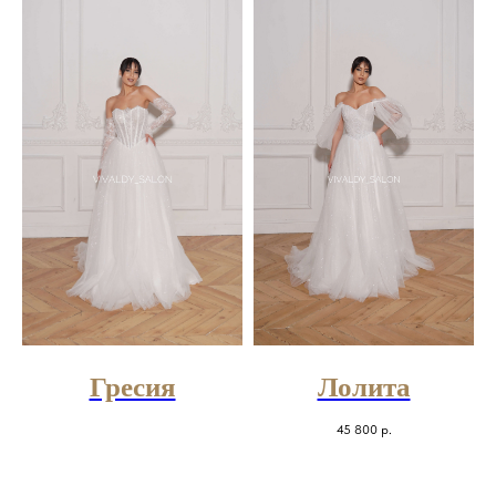
Гресия
Лолита
45 800
р.