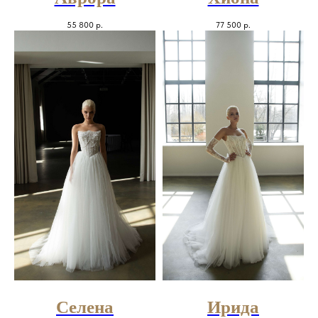
55 800
р.
77 500
р.
Селена
Ирида