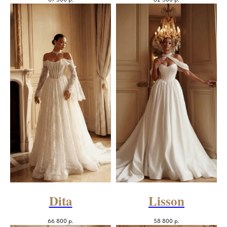
Dita
Lisson
66 800
р.
58 800
р.