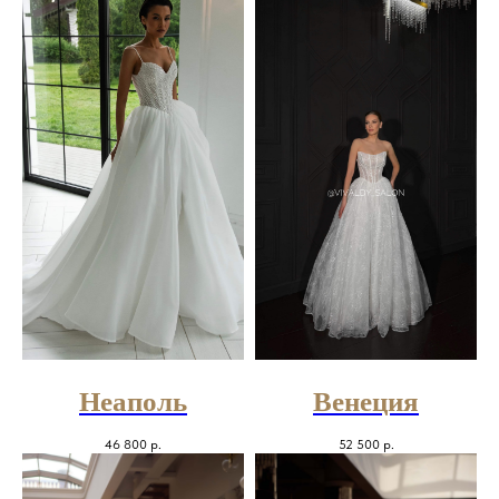
Неаполь
Венеция
46 800
р.
52 500
р.