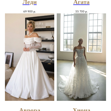
Леди
Агата
69 900
р.
55 700
р.
Аврора
Хиона