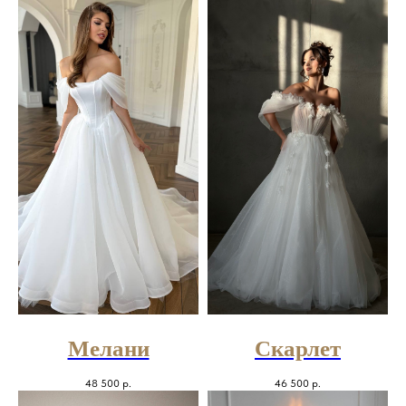
Мелани
Скарлет
48 500
р.
46 500
р.