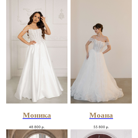
Моника
Моана
48 800
р.
55 800
р.