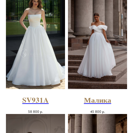
SV931A
Малика
58 800
р.
45 800
р.