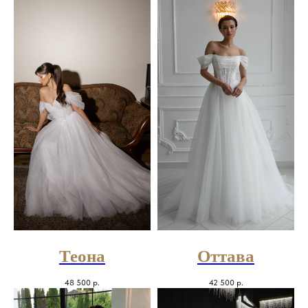
Теона
Оттава
48 500
р.
42 500
р.