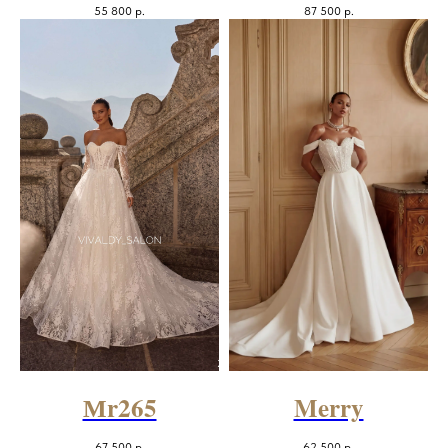
55 800
р.
87 500
р.
Мr265
Merry
67 500
р.
62 500
р.