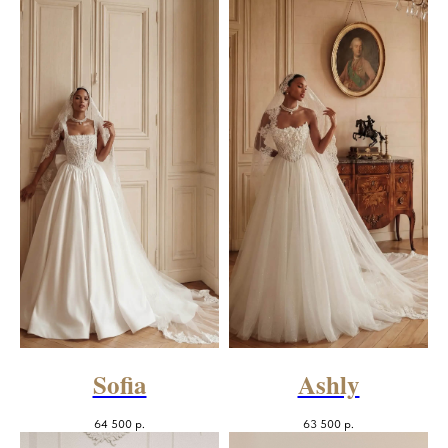
Sofia
Ashly
64 500
р.
63 500
р.