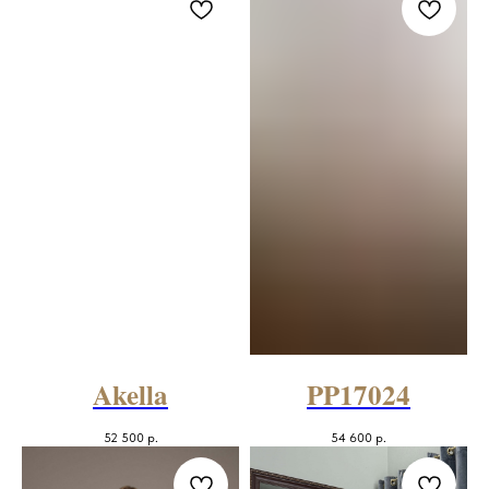
Akella
PP17024
52 500
р.
54 600
р.