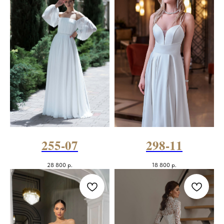
255-07
298-11
28 800
р.
18 800
р.