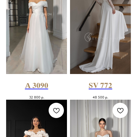
А 3090
SV 772
32 800
р.
48 500
р.