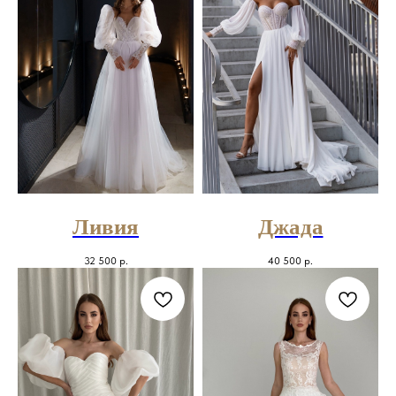
Ливия
Джада
32 500
р.
40 500
р.