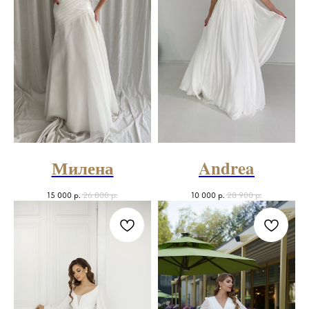
Милена
Andrea
15 000
р.
26 800
р.
10 000
р.
28 900
р.