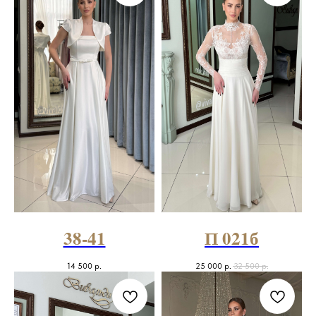
38-41
П 021б
14 500
р.
25 000
р.
32 500
р.