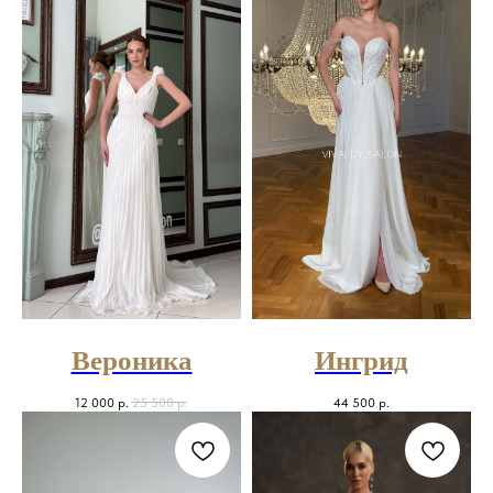
Вероника
Ингрид
12 000
р.
25 500
р.
44 500
р.