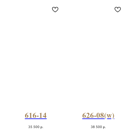
616-14
626-08(w)
35 500
р.
38 500
р.