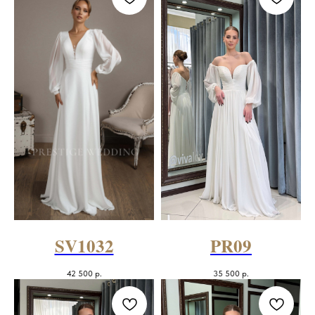
SV1032
PR09
42 500
р.
35 500
р.