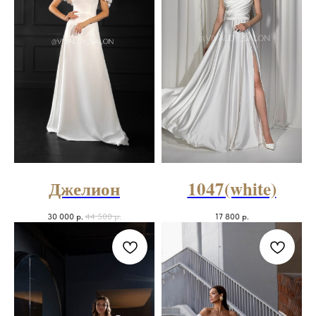
Джелион
1047(white)
30 000
р.
44 500
р.
17 800
р.