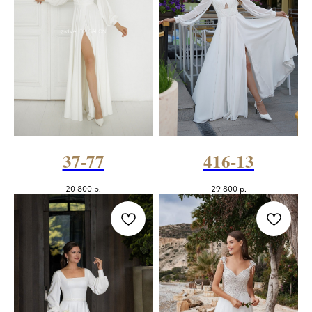
37-77
416-13
20 800
р.
29 800
р.