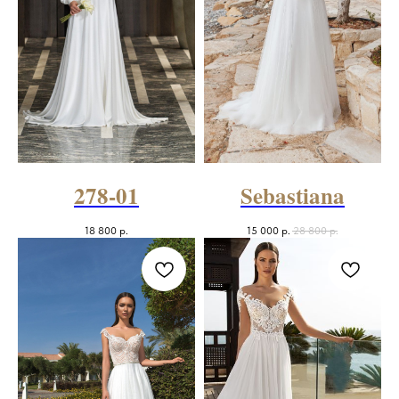
278-01
Sebastiana
18 800
р.
15 000
р.
28 800
р.