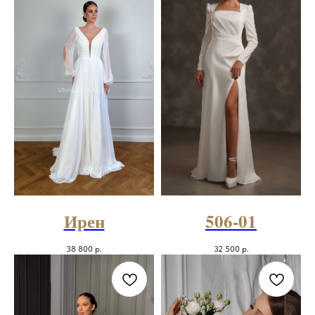
Ирен
506-01
38 800
р.
32 500
р.