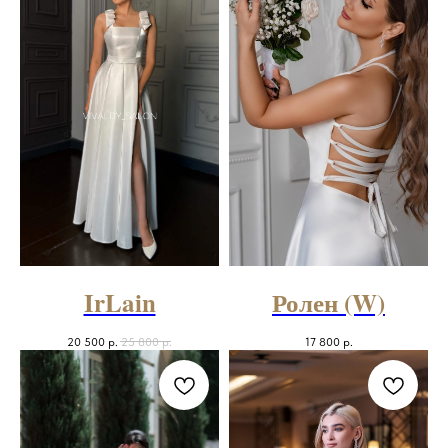
IrLain
Ролен (W)
20 500
р.
25 800
р.
17 800
р.