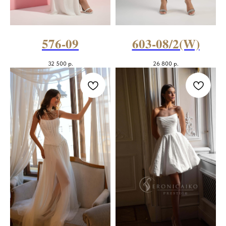
576-09
603-08/2(W)
32 500
р.
26 800
р.