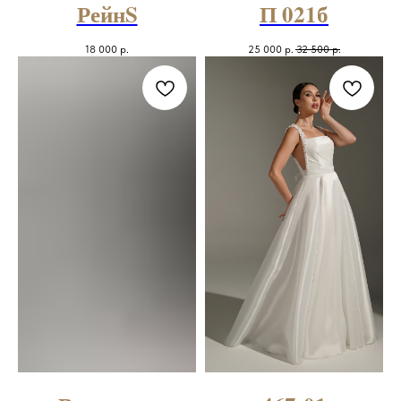
РейнS
П 021б
18 000
р.
25 000
р.
32 500
р.