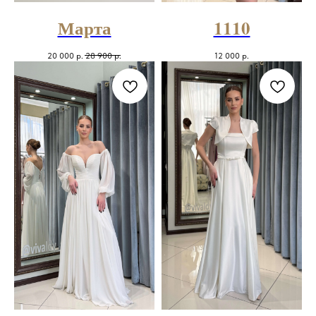
Марта
1110
20 000
р.
28 900
р.
12 000
р.