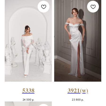
5338
3921(w)
24 500
р.
23 800
р.