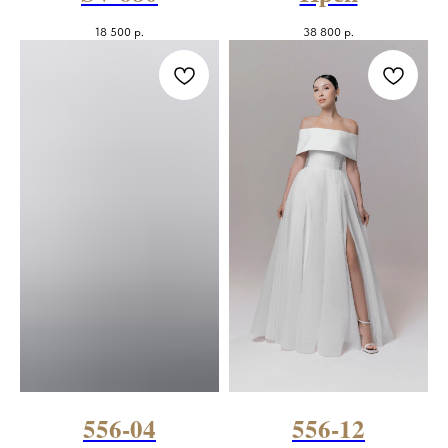
18 500
р.
38 800
р.
556-04
556-12