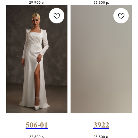
29 900
р.
25 800
р.
506-01
3922
32 500
р.
25 500
р.