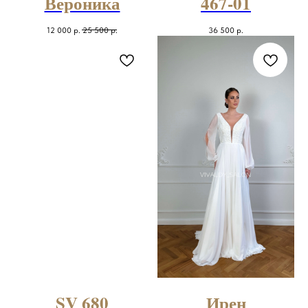
Вероника
467-01
12 000
р.
25 500
р.
36 500
р.
SV 680
Ирен