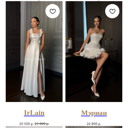
IrLain
Мэриан
20 500
р.
25 800
р.
26 800
р.