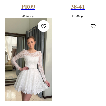
PR09
38-41
35 500
р.
14 500
р.