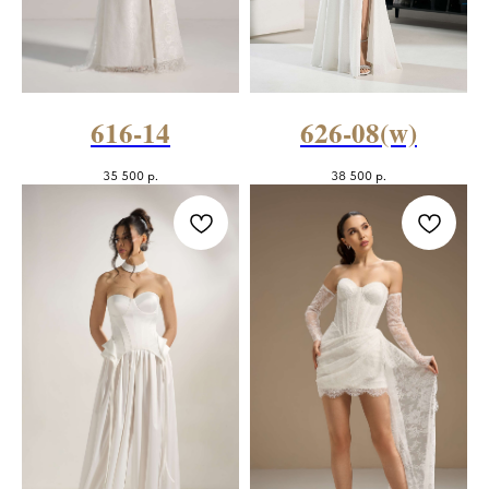
616-14
626-08(w)
35 500
р.
38 500
р.