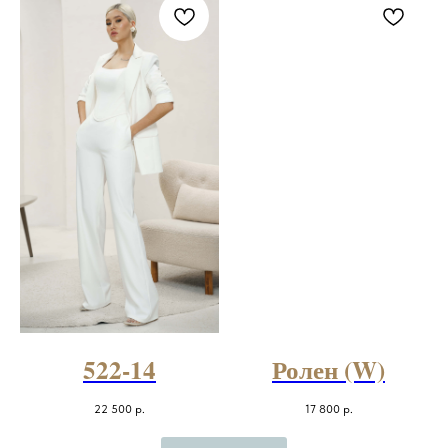
522-14
Ролен (W)
22 500
р.
17 800
р.