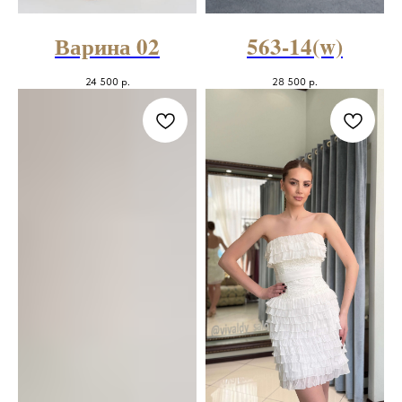
Варина 02
563-14(w)
24 500
р.
28 500
р.