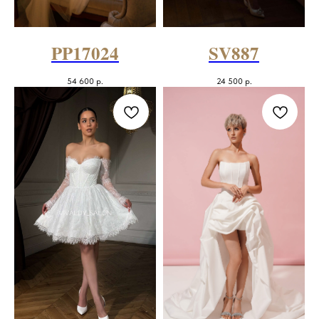
PP17024
SV887
54 600
р.
24 500
р.