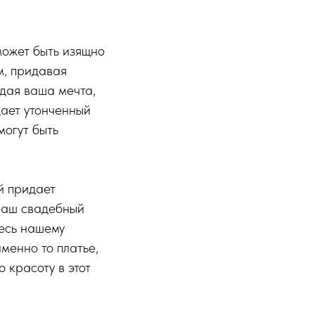
может быть изящно
м, придавая
ждая ваша мечта,
дает утонченный
могут быть
й придает
 наш свадебный
тесь нашему
менно то платье,
 красоту в этот