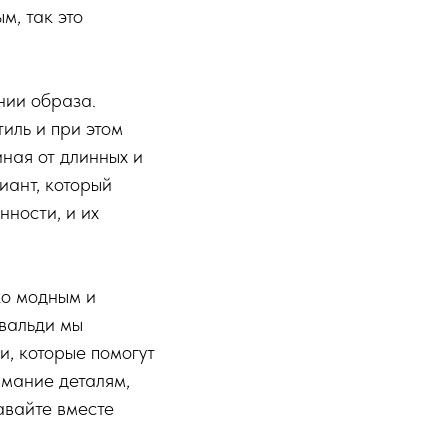
м, так это
нии образа.
иль и при этом
ная от длинных и
иант, который
нности, и их
ко модным и
ивальди мы
и, которые помогут
имание деталям,
авайте вместе