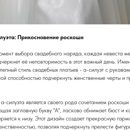
луэта: Прикосновение роскоши
омент выбора свадебного наряда, каждая невеста ме
дчеркнет её неповторимость в этот важный день. Имен
лепный стиль свадебных платьев - а-силуэт с рукавам
ой способностью подчеркнуть женственные черты и 
а-силуэта является своего рода сочетанием роскоши 
ая заглавную букву "А", ласково обнимает бюст и ка
ряется к низу. Этот дизайн создает прекрасную гар
енственностью, позволяя подчеркнуть прелести фигур