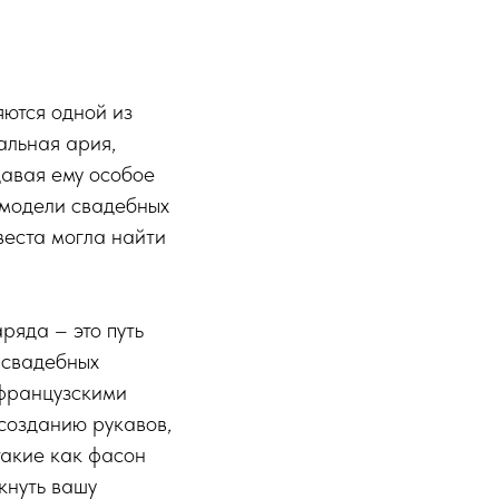
яются одной из
альная ария,
давая ему особое
 модели свадебных
веста могла найти
ряда – это путь
 свадебных
 французскими
созданию рукавов,
такие как фасон
кнуть вашу