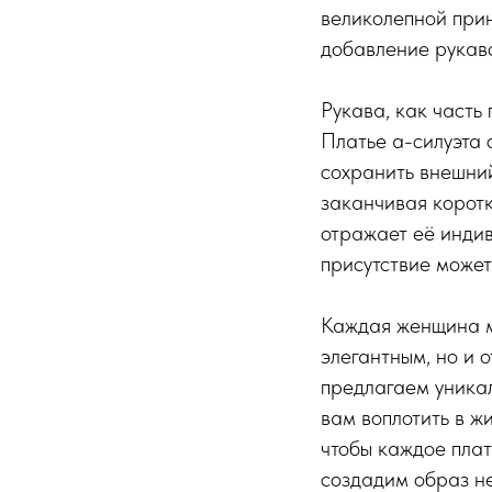
великолепной прин
добавление рукав
Рукава, как часть
Платье а-силуэта 
сохранить внешний
заканчивая коротк
отражает её индив
присутствие может
Каждая женщина ме
элегантным, но и 
предлагаем уникал
вам воплотить в ж
чтобы каждое плат
создадим образ не