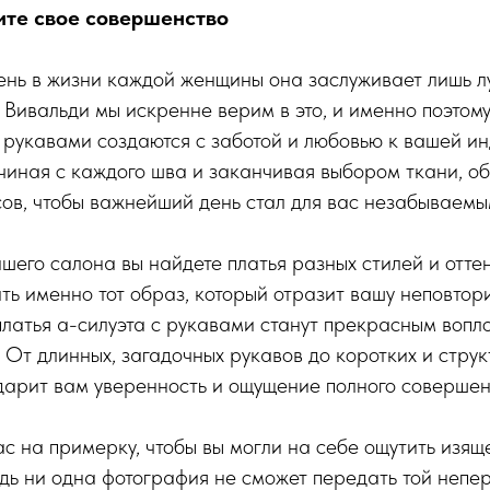
ите свое совершенство
ень в жизни каждой женщины она заслуживает лишь л
Вивальди мы искренне верим в это, и именно поэтом
с рукавами создаются с заботой и любовью к вашей и
чиная с каждого шва и заканчивая выбором ткани, о
ов, чтобы важнейший день стал для вас незабываемы
шего салона вы найдете платья разных стилей и отте
ть именно тот образ, который отразит вашу неповтор
латья а-силуэта с рукавами станут прекрасным воп
 От длинных, загадочных рукавов до коротких и стру
дарит вам уверенность и ощущение полного совершен
 на примерку, чтобы вы могли на себе ощутить изяще
едь ни одна фотография не сможет передать той неп