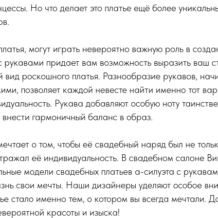
цессы. Но что делает это платье ещё более уникальны
ов.
 платья, могут играть невероятно важную роль в созда
с рукавами придает вам возможность выразить ваш ст
 вид роскошного платья. Разнообразие рукавов, начи
ими, позволяет каждой невесте найти именно тот вар
идуальность. Рукава добавляют особую ноту таинстве
 внести гармоничный баланс в образ.
чтает о том, чтобы её свадебный наряд был не толь
отражал её индивидуальность. В свадебном салоне В
ьные модели свадебных платьев а-силуэта с рукавам
изнь свои мечты. Наши дизайнеры уделяют особое вн
ье стало именно тем, о котором вы всегда мечтали. Д
вероятной красоты и изыска!