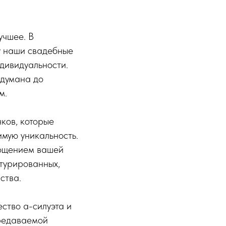
учшее. В
у наши свадебные
ндивидуальности.
бдумана до
м.
нков, которые
имую уникальность.
лощением вашей
ктурированных,
ства.
ство а-силуэта и
ередаваемой