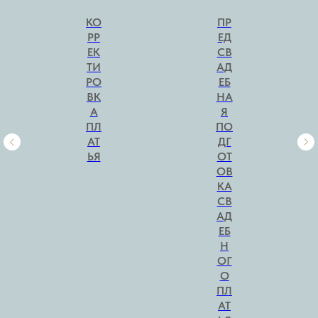
КО
ПР
РР
ЕД
ЕК
СВ
ТИ
АД
РО
ЕБ
ВК
НА
А
Я
ПЛ
ПО
АТ
ДГ
ЬЯ
ОТ
ОВ
КА
СВ
АД
ЕБ
Н
ОГ
О
ПЛ
АТ