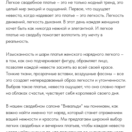
Легкое свадебное платье – это не только модный тренд, это
целый мир эмоций и ощущений. Первое, что ощущает
невеста, когда надевает это платье – это легкость. Легкость
движений, легкость дыхания. В этот день каждая женщина
хочет быть как никогда нежной и элегантной. И легкое
платье на свадьбу помогает воплотить эту мечту в
реальность.
Изысканность и шарм платья женского нарядного легкого –
в том, как оно подчеркивает фигуру, обрамляет лицо,
позволяя каждой невесте засиять во всей своей красе.
Тонкие ткани, прозрачные вставки, воздушные фасоны – все
это создает непередаваемый образ легкости и утонченности.
Выбрав такое платье, невеста ощущает, что она словно парит
на облаках счастья, чувствует себя королевой своего дня.
В нашем свадебном салоне "Вивальди" мы понимаем, как
важно найти именно тот наряд, который станет отражением
вашей нежности и красоты. Мы предлагаем широкий выбор
легких свадебных и вечерних платьев, чтобы каждая невеста
могла найти именно то, что подчеркнет ее индивидуальность