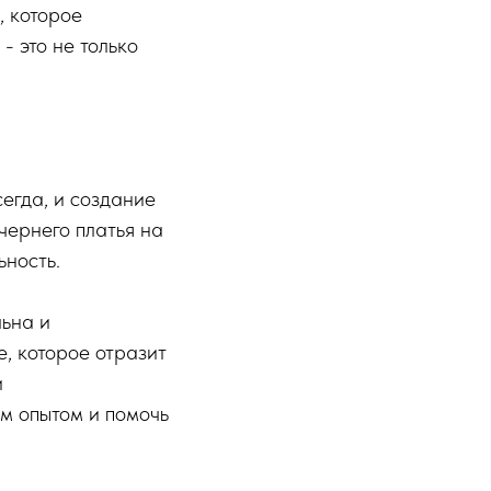
, которое
- это не только
егда, и создание
чернего платья на
ьность.
льна и
, которое отразит
и
ым опытом и помочь