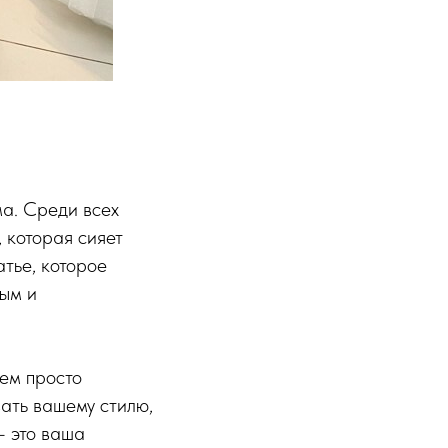
ма. Среди всех
, которая сияет
атье, которое
ным и
чем просто
вать вашему стилю,
- это ваша