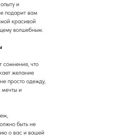
 опыту и
ое подарит вам
амой красивой
ящему волшебным.
ы
 сомнения, что
икает желание
не просто одежду,
 мечты и
ем,
олжно быть не
рию о вас и вашей