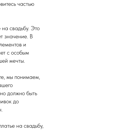
овитесь частью
 на свадьбу. Это
т значение. В
лементов и
ет с особым
шей мечты.
те, мы понимаем,
вашего
оно должно быть
шивок до
.
латье на свадьбу,