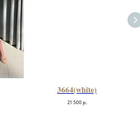
3664(white)
21 500
р.