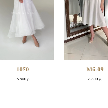
1050
Мб-09
16 800
р.
6 800
р.