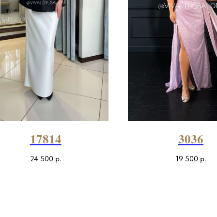
17814
3036
24 500
р.
19 500
р.