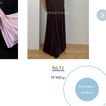
8631
19 900
р.
Онлайн-
запись