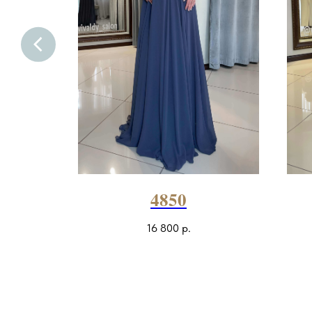
ди
4850
16 800
р.