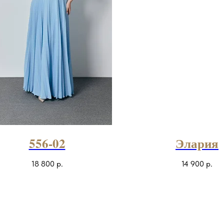
556-02
Элария
18 800
р.
14 900
р.