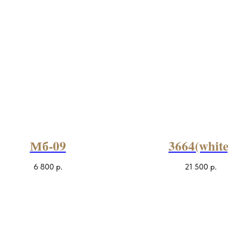
Мб-09
3664(white
6 800
р.
21 500
р.