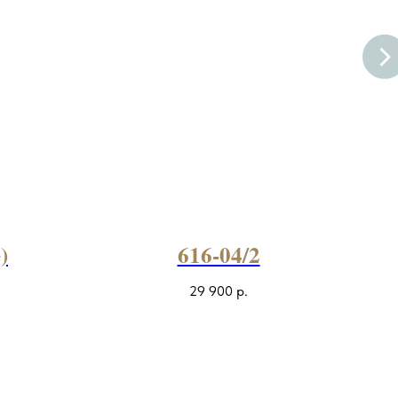
)
616-04/2
29 900
р.