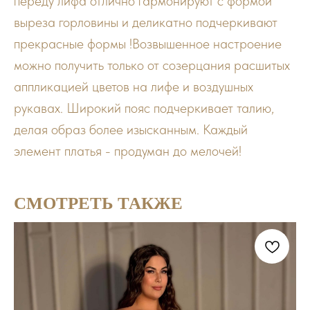
переду лифа отлично гармонируют с формой
выреза горловины и деликатно подчеркивают
прекрасные формы !Возвышенное настроение
можно получить только от созерцания расшитых
аппликацией цветов на лифе и воздушных
рукавах. Широкий пояс подчеркивает талию,
делая образ более изысканным. Каждый
элемент платья - продуман до мелочей!
СМОТРЕТЬ ТАКЖЕ