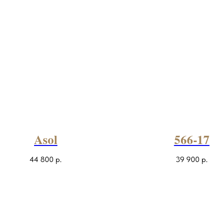
Asol
566-17
44 800
р.
39 900
р.