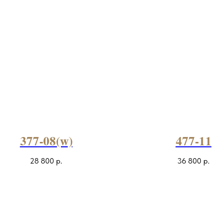
377-08(w)
477-11
28 800
р.
36 800
р.