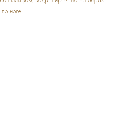
 со шлейфом, задрапирована на берах
по ноге.