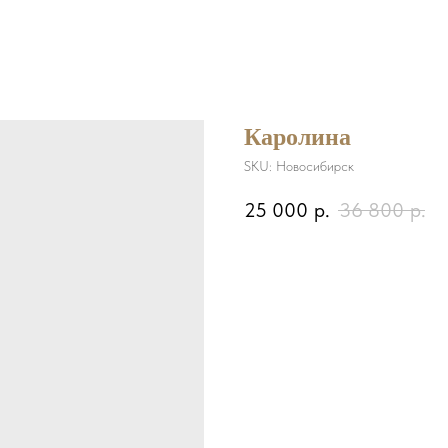
Каролина
SKU:
Новосибирск
25 000
р.
36 800
р.