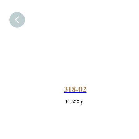
318-02
14 500
р.