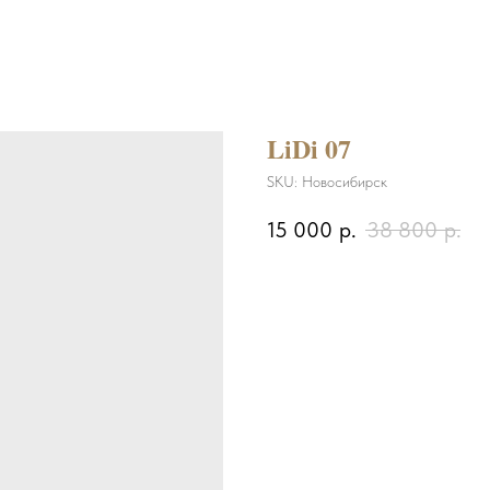
LiDi 07
SKU:
Новосибирск
15 000
р.
38 800
р.