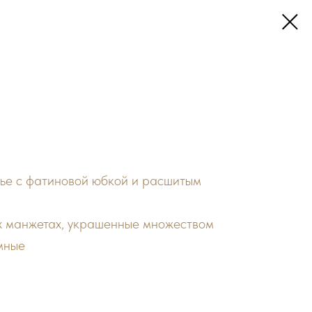
ье с фатиновой юбкой и расшитым
х манжетах, украшенные множеством
мные