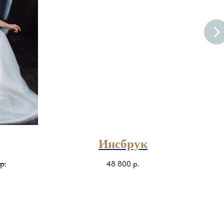
Инсбрук
р.
48 800
р.