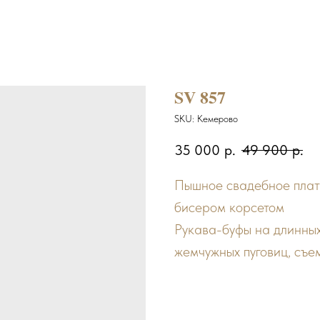
SV 857
SKU:
Кемерово
35 000
р.
49 900
р.
Пышное свадебное плат
бисером корсетом
Рукава-буфы на длинны
жемчужных пуговиц, съе