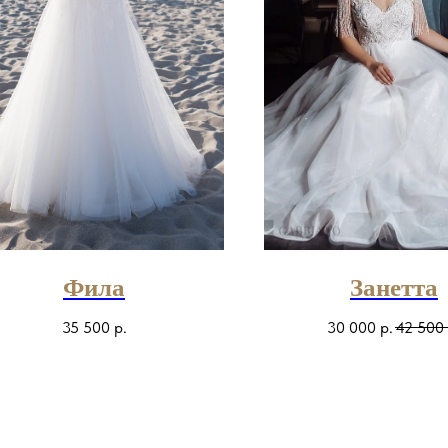
Фила
Занетта
35 500
р.
30 000
р.
42 500