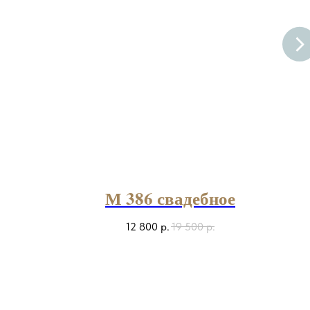
М 386 свадебное
12 800
р.
19 500
р.