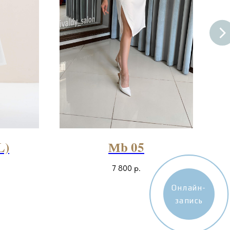
L)
Мb 05
7 800
р.
Онлайн-
запись