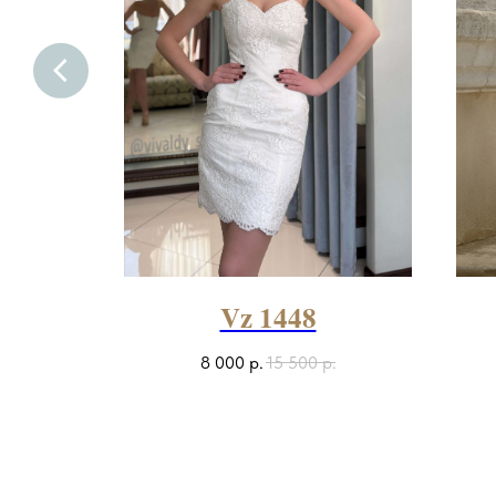
Vz 1448
8 000
р.
15 500
р.