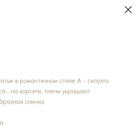
атье в романтичном стиле А - силуэта
са , на корсете, плечи украшают
образная спинка
на