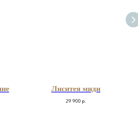
ние
Лиситея миди
29 900
р.