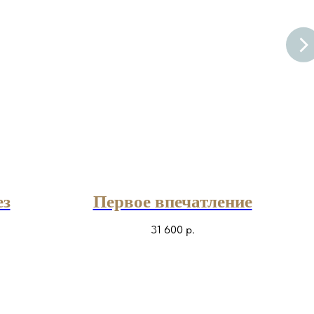
ез
Первое впечатление
31 600
р.