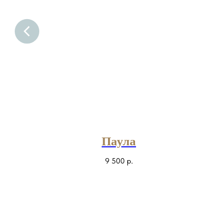
Паула
9 500
р.