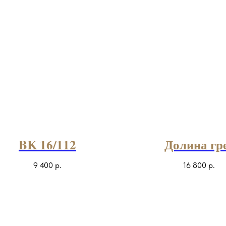
BK 16/112
Долина гр
9 400
р.
16 800
р.