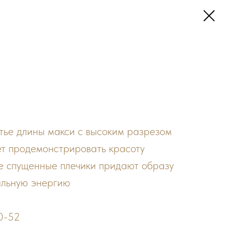
тье длины макси с высоким разрезом
яет продемонстрировать красоту
ие спущенные плечики придают образу
альную энергию
0-52