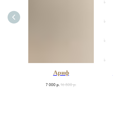
Ариф
7 000
р.
16 800
р.