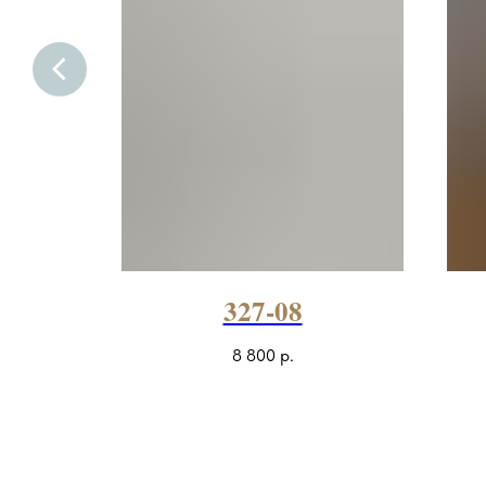
327-08
8 800
р.