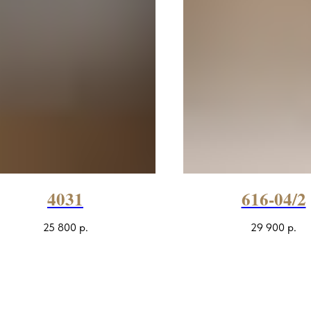
4031
616-04/2
25 800
р.
29 900
р.