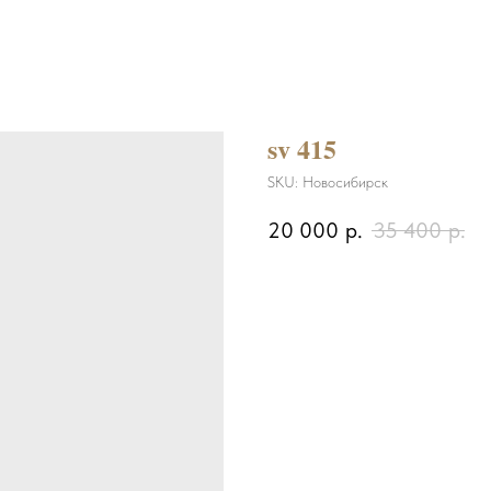
sv 415
SKU:
Новосибирск
20 000
р.
35 400
р.